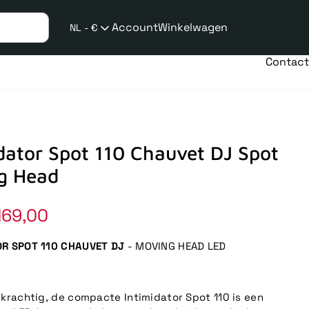
Account
Winkelwagen
NL - €
Verzend
taalwijziging
Contact
dator Spot 110 Chauvet DJ Spot
g Head
169,00
OR SPOT 110 CHAUVET DJ
- MOVING HEAD LED
 krachtig, de compacte Intimidator Spot 110 is een