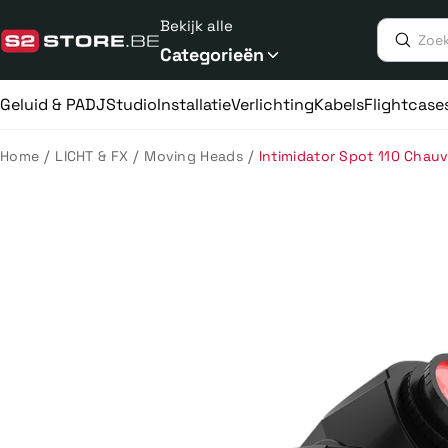
Meteen
Bekijk alle
naar
de
Categorieën
content
Geluid & PA
DJ
Studio
Installatie
Verlichting
Kabels
Flightcase
/
/
/
Home
LICHT & FX
Moving Heads
Intimidator Spot 110 Chau