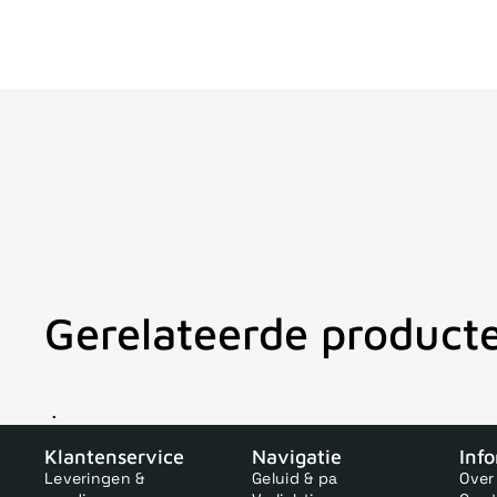
Gerelateerde product
V
Klantenservice
Navigatie
Inf
Leveringen &
Geluid & pa
Over