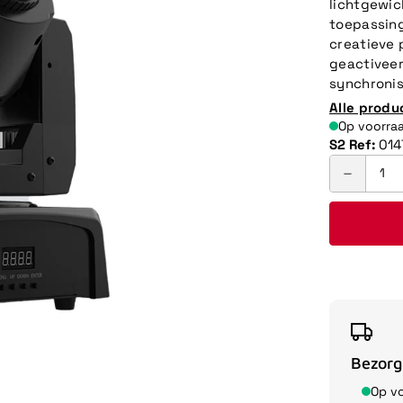
lichtgewi
toepassing
creatieve 
geactivee
synchronis
Alle produ
Op voorra
S2 Ref:
014
Bezorg
Op v