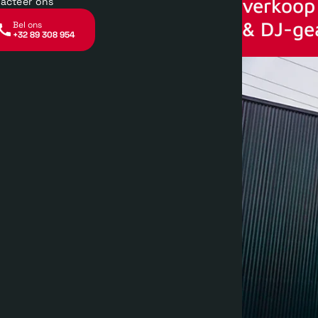
verkoop 
acteer ons
& DJ-ge
Bel ons
+32 89 308 954