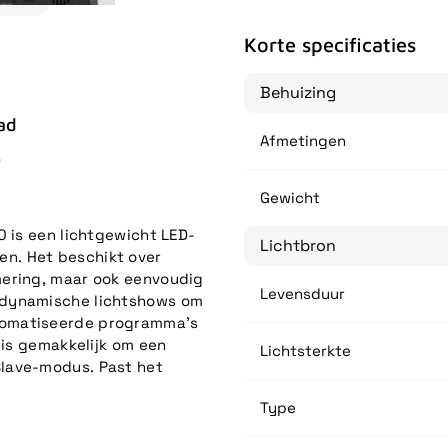
Korte specificaties
Behuizing
ad
Afmetingen
D
Gewicht
0 is een lichtgewicht LED-
Lichtbron
n. Het beschikt over
mering, maar ook eenvoudig
Levensduur
 dynamische lichtshows om
tomatiseerde programma's
 is gemakkelijk om een
Lichtsterkte
lave-modus. Past het
Type