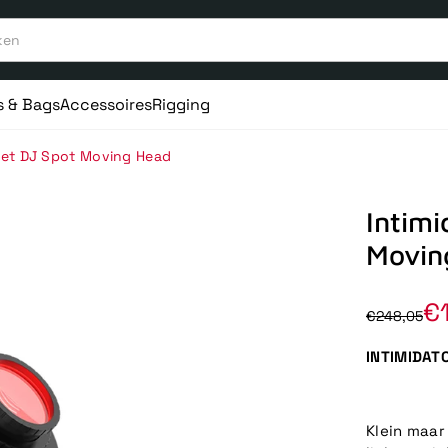
s & Bags
Accessoires
Rigging
vet DJ Spot Moving Head
Intimi
Movin
€
€248,05
INTIMIDAT
Klein maar