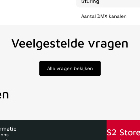
Sturing
Aantal DMX kanalen
Veelgestelde vragen
Alle vragen bekijken
en
oor 15uur besteld, zelfde dag verstuurd
Echte winkel
+35 jaar 
ormatie
S2 Store
 ons