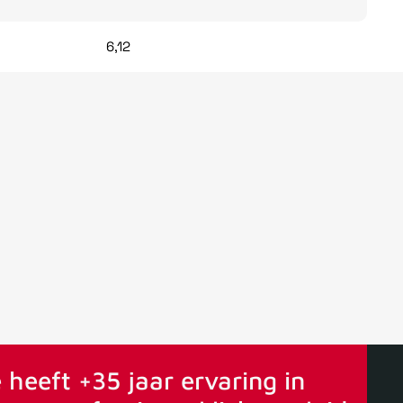
6,12
ervaring
Vanaf 75€ gratis verstuurd
 heeft +35 jaar ervaring in