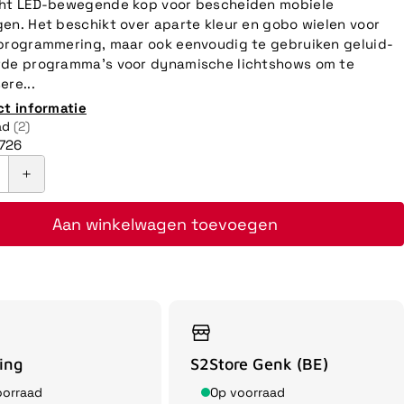
cht LED-bewegende kop voor bescheiden mobiele
en. Het beschikt over aparte kleur en gobo wielen voor
programmering, maar ook eenvoudig te gebruiken geluid-
rde programma's voor dynamische lichtshows om te
ere...
ct informatie
ad
(2)
726
Aan winkelwagen toevoegen
ing
S2Store Genk (BE)
oorraad
Op voorraad