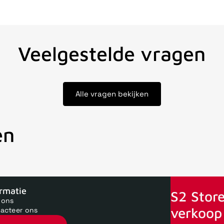
Veelgestelde vragen
Alle vragen bekijken
en
oor 15uur besteld, zelfde dag verstuurd
Echte winkel
+35 jaar 
ormatie
S2 Store
 ons
verkoop 
acteer ons