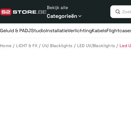
Meteen
Bekijk alle
naar
de
Categorieën
content
Geluid & PA
DJ
Studio
Installatie
Verlichting
Kabels
Flightcase
/
/
/
/
Home
LICHT & FX
UV/ Blacklights
LED UV/Blacklights
Led U