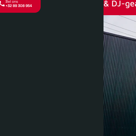
& DJ-ge
Bel ons
+32 89 308 954