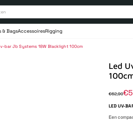
s & Bags
Accessoires
Rigging
v-bar Jb Systems 18W Blacklight 100cm
Led U
100c
€5
€62,90
LED UV-BA
Een compact