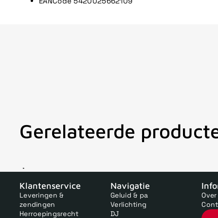
EANCode
5420025662109
Gerelateerde product
V
Klantenservice
Navigatie
Inf
Leveringen &
Geluid & pa
Over
zendingen
Verlichting
Cont
Herroepingsrecht
DJ