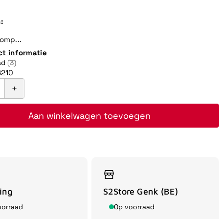
:
omp...
ct informatie
ad
(3)
210
Aan winkelwagen toevoegen
ing
S2Store Genk (BE)
oorraad
Op voorraad