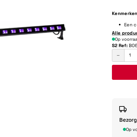
Kenmerken
Een c
Alle produ
Op voorra
S2 Ref:
B06
Bezorg
Op v