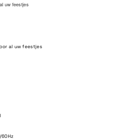
l uw feestjes
or al uw feestjes
l
0/60Hz