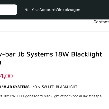
Account
Winkelwagen
NL - €
Verzend
taalwijziging
Contact
v-bar Jb Systems 18W Blacklight
m
4,00
R 18 JB SYSTEMS -
10 x 3W LED BLACKLIGHT
 18x 3W LED-gebaseerd blacklight effect voor al uw feestjes