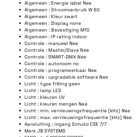
Algemeen : Energie label
Nee
Algemeen : Stroomverbruik W
60
Algemeen : Kleur
zwart
Algemeen : Display
none
Algemeen : Bevestiging
M10
Algemeen : IP rating
indoor
Controle : manueel
Nee
Controle : Master/Slave
Nee
Controle : SMART-DMX
Nee
Controle : autonoom
no
Controle : programeerbaar
Nee
Controle : upgradable software
Nee
Licht : type fitting
geen
Licht : lamp
LED
Licht : kleuren
UV
Licht : kleuren mengen
Nee
Licht : min. vernieuwingsfrequentie (kHz)
Nee
Licht : max. vernieuwingsfrequentie (kHz)
Nee
Aansluiting : ingang
Schuko CEE 7/7
Merk
JB SYSTEMS