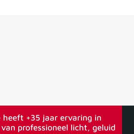
ervaring
Vanaf 75€ gratis verstuurd
 heeft +35 jaar ervaring in
van professioneel licht, geluid