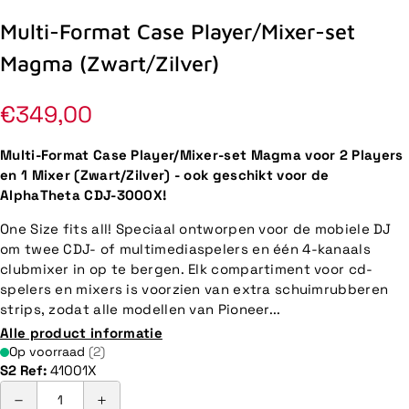
Multi-Format Case Player/Mixer-set
Magma (Zwart/Zilver)
Normale
€349,00
prijs
Multi-Format Case Player/Mixer-set Magma voor 2 Players
en 1 Mixer (Zwart/Zilver) - ook geschikt voor de
AlphaTheta CDJ-3000X!
One Size fits all! Speciaal ontworpen voor de mobiele DJ
om twee CDJ- of multimediaspelers en één 4-kanaals
clubmixer in op te bergen. Elk compartiment voor cd-
spelers en mixers is voorzien van extra schuimrubberen
strips, zodat alle modellen van Pioneer...
Alle product informatie
Op voorraad
(2)
S2 Ref:
41001X