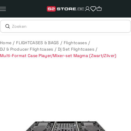
Meteen
naar
de
content
/
/
/
Home
FLIGHTCASES & BAGS
Flightcases
/
/
DJ & Producer Flightcases
Dj Set Flightcases
Multi-Format Case Player/Mixer-set Magma (Zwart/Zilver)