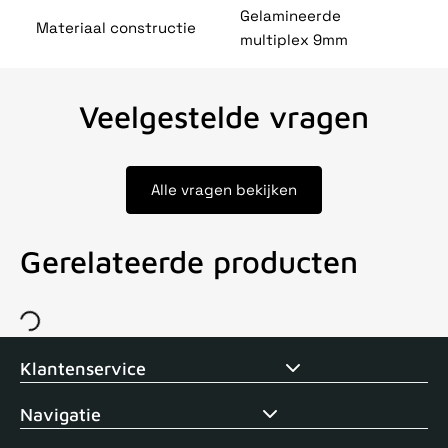
Gelamineerde
Materiaal constructie
multiplex 9mm
Veelgestelde vragen
Alle vragen bekijken
Gerelateerde producten
Voor 15uur besteld, zelfde dag verstuurd
Echte winkel
+35 j
Klantenservice
Navigatie