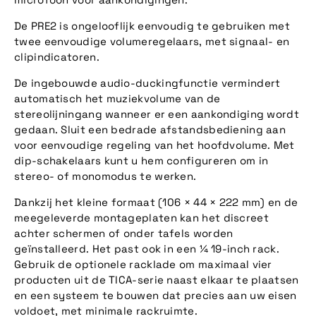
De PRE2 is ongelooflijk eenvoudig te gebruiken met
twee eenvoudige volumeregelaars, met signaal- en
clipindicatoren.
De ingebouwde audio-duckingfunctie vermindert
automatisch het muziekvolume van de
stereolijningang wanneer er een aankondiging wordt
gedaan. Sluit een bedrade afstandsbediening aan
voor eenvoudige regeling van het hoofdvolume. Met
dip-schakelaars kunt u hem configureren om in
stereo- of monomodus te werken.
Dankzij het kleine formaat (106 × 44 × 222 mm) en de
meegeleverde montageplaten kan het discreet
achter schermen of onder tafels worden
geïnstalleerd. Het past ook in een ¼ 19-inch rack.
Gebruik de optionele racklade om maximaal vier
producten uit de TICA-serie naast elkaar te plaatsen
en een systeem te bouwen dat precies aan uw eisen
voldoet, met minimale rackruimte.