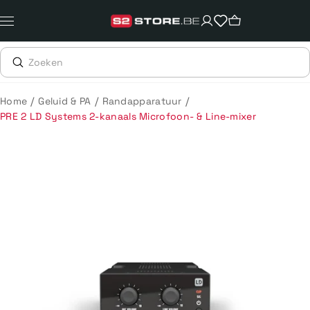
Meteen
naar
de
content
/
/
/
Home
Geluid & PA
Randapparatuur
PRE 2 LD Systems 2-kanaals Microfoon- & Line-mixer