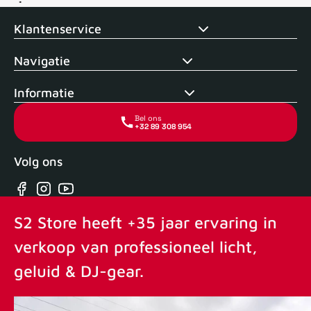
Voor 15uur besteld, zelfde dag verstuurd
Echte winkel
+35 j
Klantenservice
Navigatie
Informatie
Bel ons
+32 89 308 954
Volg ons
Facebook
Instagram
YouTube
S2 Store heeft +35 jaar ervaring in
verkoop van professioneel licht,
geluid & DJ-gear.