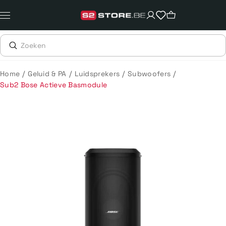
Meteen
naar
de
content
/
/
/
/
Home
Geluid & PA
Luidsprekers
Subwoofers
Sub2 Bose Actieve Basmodule