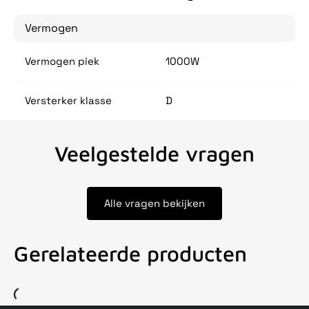
Vermogen
Vermogen piek
1000W
Versterker klasse
D
Veelgestelde vragen
Alle vragen bekijken
Gerelateerde producten
Voor 15uur besteld, zelfde dag verstuurd
Echte winkel
+35 j