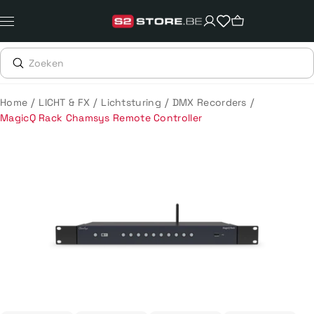
Meteen
naar
de
content
/
/
/
/
Home
LICHT & FX
Lichtsturing
DMX Recorders
MagicQ Rack Chamsys Remote Controller