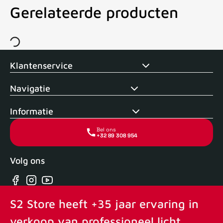
Gerelateerde producten
Voor 15uur besteld, zelfde dag verstuurd
Echte winkel
+35 j
Klantenservice
Navigatie
Informatie
Bel ons
+32 89 308 954
Volg ons
Facebook
Instagram
YouTube
S2 Store heeft +35 jaar ervaring in
verkoop van professioneel licht,