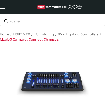
Meteen
naar
de
content
/
/
/
/
Home
LICHT & FX
Lichtsturing
DMX Lighting Controllers
MagicQ Compact Connect Chamsys