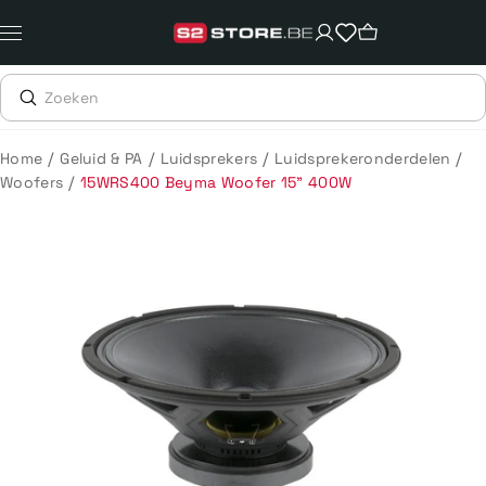
Meteen
naar
de
content
/
/
/
/
Home
Geluid & PA
Luidsprekers
Luidsprekeronderdelen
/
Woofers
15WRS400 Beyma Woofer 15" 400W