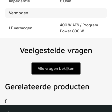
Impedantie
8 Ohm
Vermogen
400 W AES / Program
LF vermogen
Power 800 W
Veelgestelde vragen
Alle vragen bekijken
Gerelateerde producten
Voor 15uur besteld, zelfde dag verstuurd
Echte winkel
+35 j