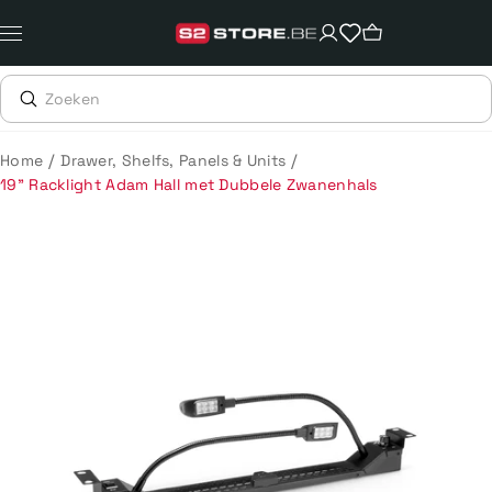
Meteen
naar
de
content
/
/
Home
Drawer, Shelfs, Panels & Units
19" Racklight Adam Hall met Dubbele Zwanenhals