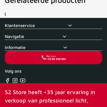
Gerelateerde producten
Voor 15uur besteld, zelfde dag verstuurd
Echte winkel
+35 j
Klantenservice
Navigatie
Informatie
Bel ons
+32 89 308 954
Volg ons
Facebook
Instagram
YouTube
S2 Store heeft +35 jaar ervaring in
verkoop van professioneel licht,