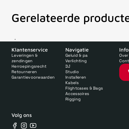
Gerelateerde product
V
Klantenservice
Navigatie
Inf
Leveringen &
Geluid & pa
Over
zendingen
Verlichting
Cont
Herroepingsrecht
DJ
Retourneren
Studio
Garantievoorwaarden
Installeren
Kabels
Flightcases & Bags
Accessoires
Rigging
Volg ons
Facebook
Instagram
YouTube