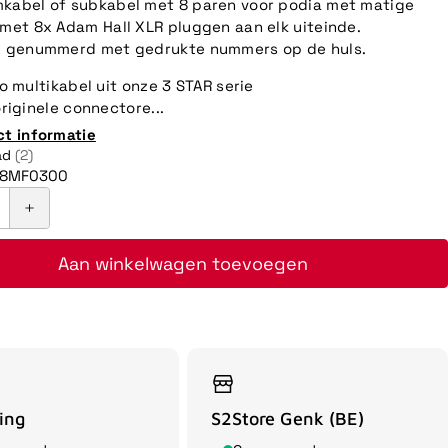
kabel of subkabel met 8 paren voor podia met matige
 met 8x Adam Hall XLR pluggen aan elk uiteinde.
el genummerd met gedrukte nummers op de huls.
o multikabel uit onze 3 STAR serie
riginele connectore...
ct informatie
ad
(2)
L8MF0300
Aan winkelwagen toevoegen
ing
S2Store Genk (BE)