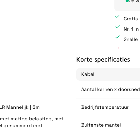
Op v
Gratis
Nr. 1 i
Snelle 
Korte specificaties
Kabel
Aantal kernen x doorsne
LR Mannelijk | 3m
Bedrijfstemperatuur
 met matige belasting, met
Buitenste mantel
ueel genummerd met