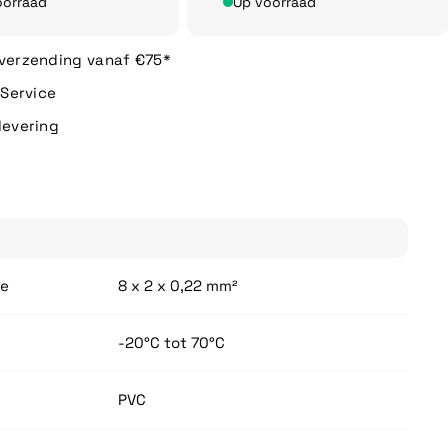
oorraad
Op voorraad
 verzending vanaf €75*
n Service
levering
de
8 x 2 x 0,22 mm²
-20°C tot 70°C
PVC