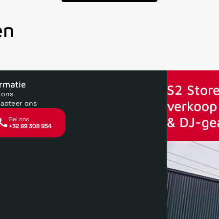
en
oor 15uur besteld, zelfde dag verstuurd
Echte winkel
+35 jaar 
ormatie
S2 Store
 ons
verkoop 
acteer ons
& DJ-ge
Bel ons
+32 89 308 954