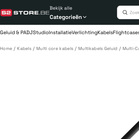
Meteen
Bekijk alle
naar
de
Categorieën
content
Geluid & PA
DJ
Studio
Installatie
Verlichting
Kabels
Flightcase
/
/
/
/
Home
Kabels
Multi core kabels
Multikabels Geluid
Multi-C