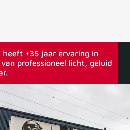
ervaring
Vanaf 75€ gratis verstuurd
 heeft +35 jaar ervaring in
van professioneel licht, geluid
ar.