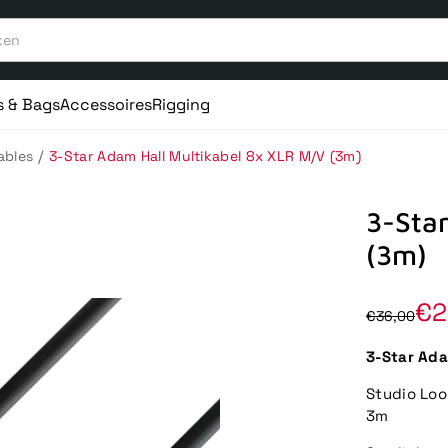
s & Bags
Accessoires
Rigging
/
ables
3-Star Adam Hall Multikabel 8x XLR M/V (3m)
3-Sta
(3m)
€2
€36,00
3-Star Ada
Studio Loo
3m