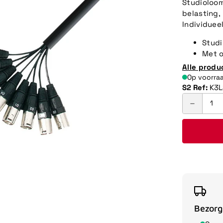
Studioloom
belasting,
Individue
Studi
Met o
Alle produ
Op voorra
S2 Ref:
K3
Bezorg