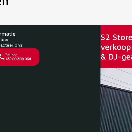
en
oor 15uur besteld, zelfde dag verstuurd
Echte winkel
+35 jaar 
ormatie
S2 Store
 ons
verkoop 
acteer ons
& DJ-ge
Bel ons
+32 89 308 954