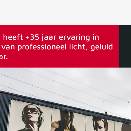
ervaring
Vanaf 75€ gratis verstuurd
 heeft +35 jaar ervaring in
van professioneel licht, geluid
ar.