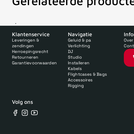
Gerelateerde product
V
Klantenservice
Navigatie
Inf
Leveringen &
Geluid & pa
Over
zendingen
Verlichting
Cont
Herroepingsrecht
DJ
Retourneren
Studio
Garantievoorwaarden
Installeren
Kabels
Flightcases & Bags
Accessoires
Rigging
Volg ons
Facebook
Instagram
YouTube