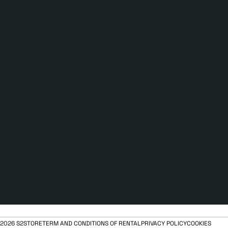
2026 S2STORE
TERM AND CONDITIONS OF RENTAL
PRIVACY POLICY
COOKIES