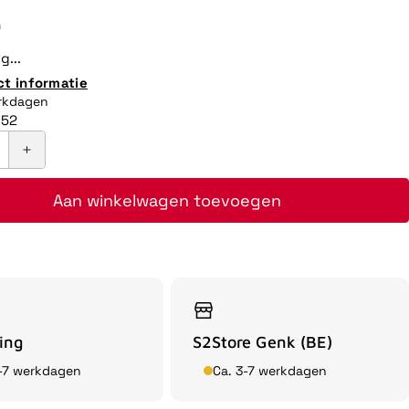
n
g...
ct informatie
erkdagen
052
Aan winkelwagen toevoegen
ing
S2Store Genk (BE)
3-7 werkdagen
Ca. 3-7 werkdagen