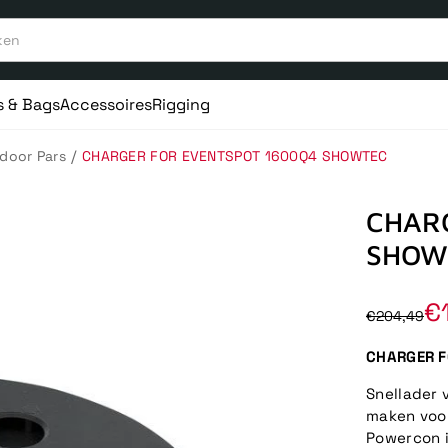
s & Bags
Accessoires
Rigging
/
door Pars
CHARGER FOR EVENTSPOT 1600Q4 SHOWTEC
CHAR
SHOW
€
€204,49
CHARGER F
Snellader 
maken voor
Powercon i