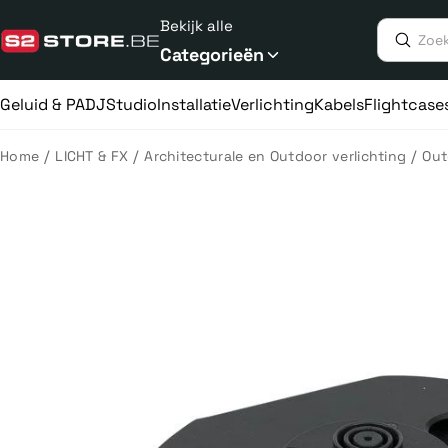
Meteen
Bekijk alle
naar
de
Categorieën
content
Geluid & PA
DJ
Studio
Installatie
Verlichting
Kabels
Flightcase
/
/
/
Home
LICHT & FX
Architecturale en Outdoor verlichting
Out