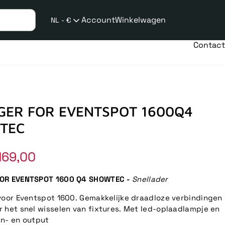
Account
Winkelwagen
NL - €
Verzend
taalwijziging
Contact
GER FOR EVENTSPOT 1600Q4
TEC
169,00
OR EVENTSPOT 1600 Q4 SHOWTEC -
Snellader
voor Eventspot 1600. Gemakkelijke draadloze verbindingen
 het snel wisselen van fixtures. Met led-oplaadlampje en
n- en output