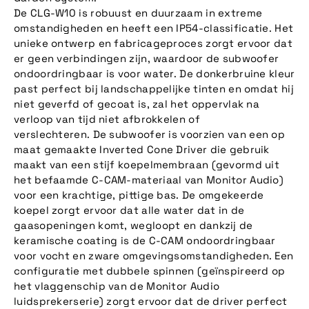
De CLG-W10 is robuust en duurzaam in extreme
omstandigheden en heeft een IP54-classificatie. Het
unieke ontwerp en fabricageproces zorgt ervoor dat
er geen verbindingen zijn, waardoor de subwoofer
ondoordringbaar is voor water. De donkerbruine kleur
past perfect bij landschappelijke tinten en omdat hij
niet geverfd of gecoat is, zal het oppervlak na
verloop van tijd niet afbrokkelen of
verslechteren.
De subwoofer is voorzien van een op
maat gemaakte Inverted Cone Driver die gebruik
maakt van een stijf koepelmembraan (gevormd uit
het befaamde C-CAM-materiaal van Monitor Audio)
voor een krachtige, pittige bas. De omgekeerde
koepel zorgt ervoor dat alle water dat in de
gaasopeningen komt, wegloopt en dankzij de
keramische coating is de C-CAM ondoordringbaar
voor vocht en zware omgevingsomstandigheden. Een
configuratie met dubbele spinnen (geïnspireerd op
het vlaggenschip van de Monitor Audio
luidsprekerserie) zorgt ervoor dat de driver perfect