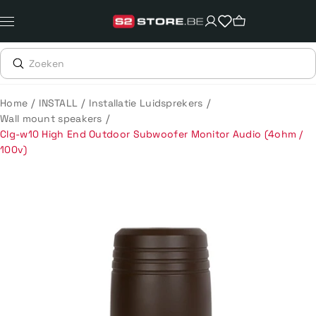
Meteen
naar
de
content
/
/
/
Home
INSTALL
Installatie Luidsprekers
/
Wall mount speakers
Clg-w10 High End Outdoor Subwoofer Monitor Audio (4ohm /
100v)