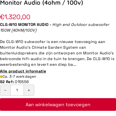
Monitor Audio (4ohm / 100v)
Normale
€1.320,00
prijs
CLG-W10 MONITOR AUDIO -
High end Outdoor subwoofer
150W (4OHM/100V)
De CLG-W10 subwoofer is een nieuwe toevoeging aan
Monitor Audio's Climate Garden System van
buitenluidsprekers die zijn ontworpen om Monitor Audio's
bekroonde hifi-audio in de tuin te brengen. De CLG-W10 is
weerbestendig en levert een diep ba...
Alle product informatie
Ca. 3-7 werkdagen
S2 Ref:
015556
Aan winkelwagen toevoegen