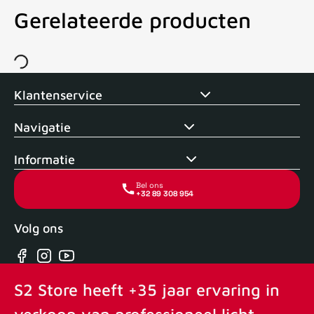
Gerelateerde producten
Voor 15uur besteld, zelfde dag verstuurd
Echte winkel
+35 j
Klantenservice
Navigatie
Informatie
Bel ons
+32 89 308 954
Volg ons
Facebook
Instagram
YouTube
S2 Store heeft +35 jaar ervaring in
verkoop van professioneel licht,