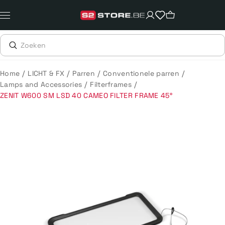
Meteen
naar
de
content
/
/
/
/
Home
LICHT & FX
Parren
Conventionele parren
/
/
Lamps and Accessories
Filterframes
ZENIT W600 SM LSD 40 CAMEO FILTER FRAME 45°