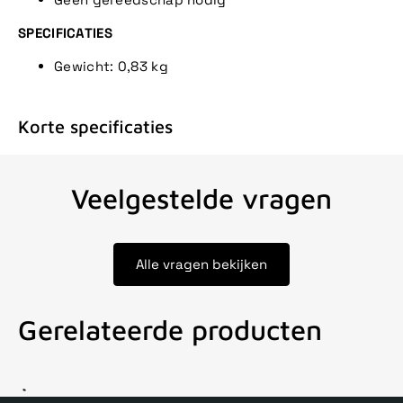
SPECIFICATIES
Gewicht: 0,83 kg
Korte specificaties
Veelgestelde vragen
Alle vragen bekijken
Gerelateerde producten
Voor 15uur besteld, zelfde dag verstuurd
Echte winkel
+35 j