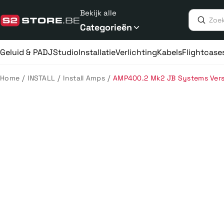
Meteen
Bekijk alle
naar
de
Categorieën
content
Geluid & PA
DJ
Studio
Installatie
Verlichting
Kabels
Flightcase
/
/
/
Home
INSTALL
Install Amps
AMP400.2 Mk2 JB Systems Vers