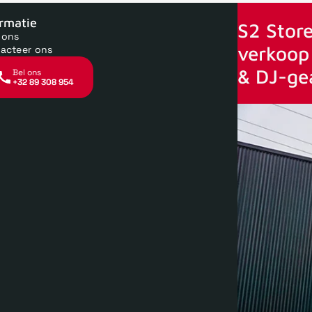
oor 15uur besteld, zelfde dag verstuurd
Echte winkel
+35 jaar 
ormatie
S2 Store
 ons
verkoop 
acteer ons
& DJ-ge
Bel ons
+32 89 308 954