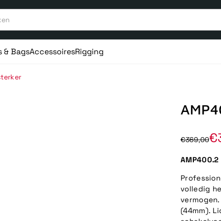
s & Bags
Accessoires
Rigging
terker
AMP40
€
€369,00
AMP400.2 
Profession
volledig h
vermogen. 
(44mm). Li