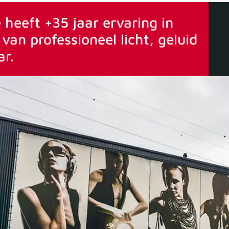
ervaring
Vanaf 75€ gratis verstuurd
 heeft +35 jaar ervaring in
van professioneel licht, geluid
ar.