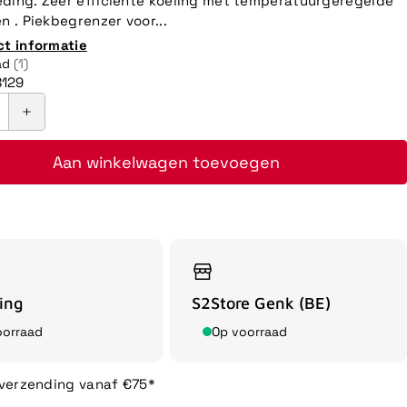
ding. Zeer efficiënte koeling met temperatuurgeregelde
n . Piekbegrenzer voor...
ct informatie
ad
(1)
129
Aan winkelwagen toevoegen
ing
S2Store Genk (BE)
oorraad
Op voorraad
 verzending vanaf €75*