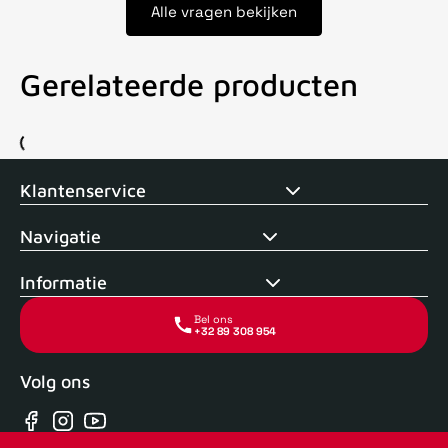
Alle vragen bekijken
Gerelateerde producten
Voor 15uur besteld, zelfde dag verstuurd
Echte winkel
+35 j
Klantenservice
Navigatie
Informatie
Bel ons
+32 89 308 954
Volg ons
Facebook
Instagram
YouTube