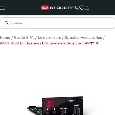
Meteen
naar
de
content
/
/
/
/
Home
Geluid & PA
Luidsprekers
Speaker Accessories
ANNY R B8 LD Systems Ontvangermodule voor ANNY 10