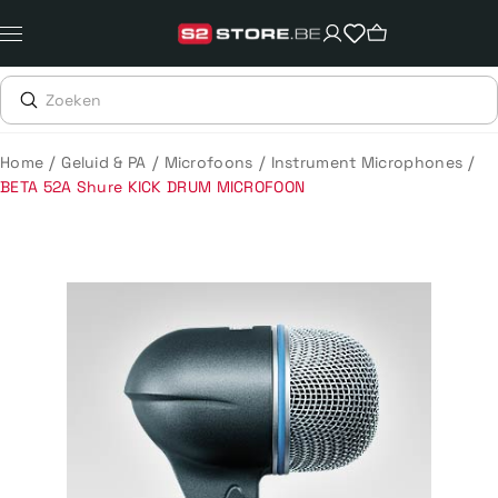
Meteen
naar
de
content
/
/
/
/
Home
Geluid & PA
Microfoons
Instrument Microphones
BETA 52A Shure KICK DRUM MICROFOON