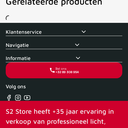
Gerelateerde producten
Voor 15uur besteld, zelfde dag verstuurd
Echte winkel
+35 j
Klantenservice
Navigatie
Informatie
Bel ons
+32 89 308 954
Volg ons
Facebook
Instagram
YouTube
S2 Store heeft +35 jaar ervaring in
verkoop van professioneel licht,