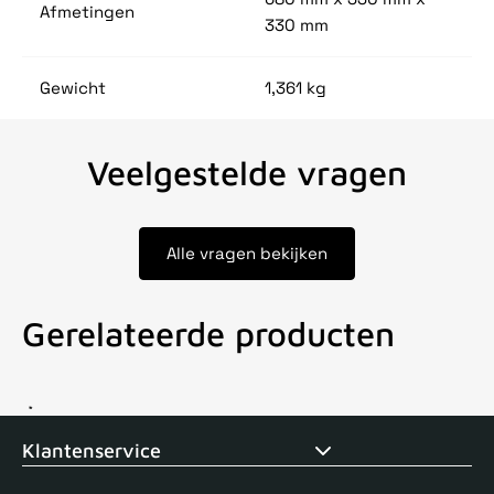
Afmetingen
330 mm
Gewicht
1,361 kg
Veelgestelde vragen
Alle vragen bekijken
Gerelateerde producten
Voor 15uur besteld, zelfde dag verstuurd
Echte winkel
+35 j
Klantenservice