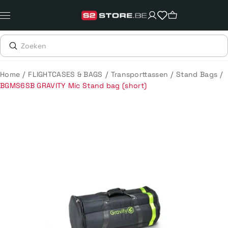
Meteen
naar
de
content
/
/
/
/
Home
FLIGHTCASES & BAGS
Transporttassen
Stand Bags
BGMS6SB GRAVITY Mic Stand bag (short)