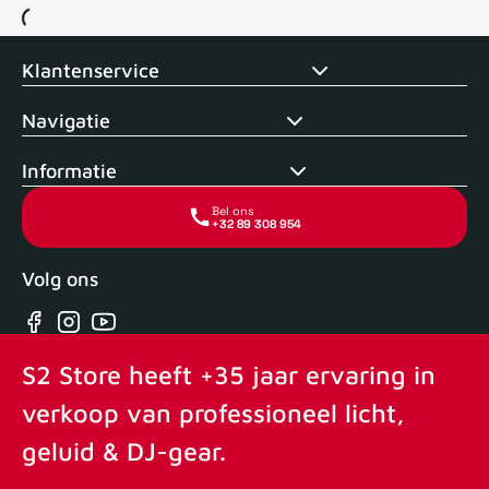
Voor 15uur besteld, zelfde dag verstuurd
Echte winkel
+35 j
Klantenservice
Navigatie
Informatie
Bel ons
+32 89 308 954
Volg ons
Facebook
Instagram
YouTube
S2 Store heeft +35 jaar ervaring in
verkoop van professioneel licht,
geluid & DJ-gear.