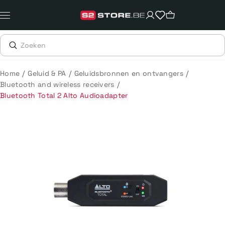
Meteen
naar
de
content
/
/
/
Home
Geluid & PA
Geluidsbronnen en ontvangers
/
Bluetooth and wireless receivers
Bluetooth Total 2 Alto Audioadapter