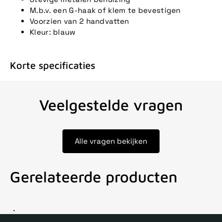
M.b.v. een G-haak of klem te bevestigen
Voorzien van 2 handvatten
Kleur: blauw
Korte specificaties
Veelgestelde vragen
Alle vragen bekijken
Gerelateerde producten
Voor 15uur besteld, zelfde dag verstuurd
Echte winkel
+35 j