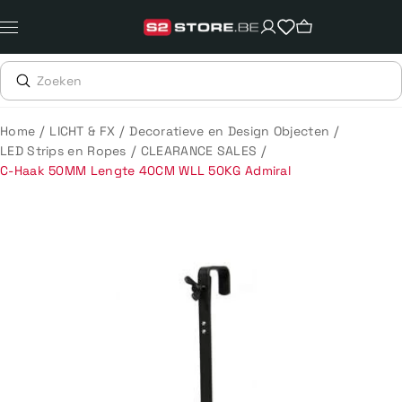
Meteen
naar
de
content
/
/
/
Home
LICHT & FX
Decoratieve en Design Objecten
/
/
LED Strips en Ropes
CLEARANCE SALES
C-Haak 50MM Lengte 40CM WLL 50KG Admiral