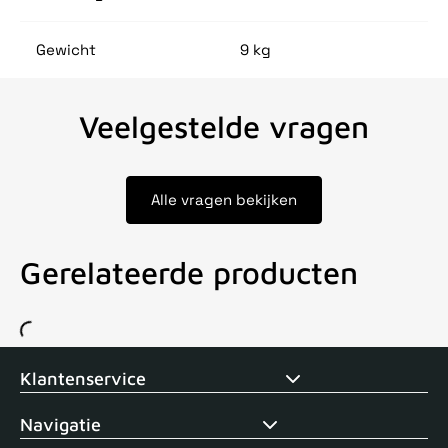
Gewicht
9 kg
Veelgestelde vragen
Alle vragen bekijken
Gerelateerde producten
Voor 15uur besteld, zelfde dag verstuurd
Echte winkel
+35 j
Klantenservice
Navigatie