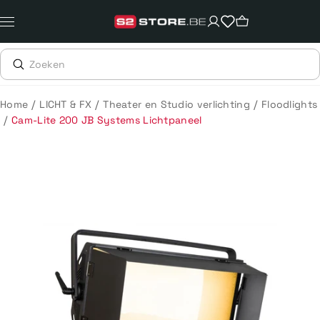
Meteen
naar
de
content
/
/
/
Home
LICHT & FX
Theater en Studio verlichting
Floodlights
/
Cam-Lite 200 JB Systems Lichtpaneel