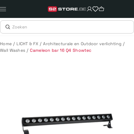
Meteen
naar
de
content
/
/
/
Home
LICHT & FX
Architecturale en Outdoor verlichting
/
Wall Washes
Cameleon bar 16 Q4 Showtec