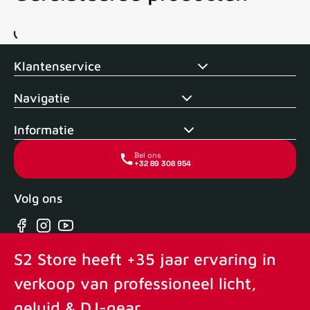
Voor 15uur besteld, zelfde dag verstuurd
Echte winkel
+35 
Klantenservice
Navigatie
Informatie
Bel ons
+32 89 308 954
Volg ons
Facebook
Instagram
YouTube
S2 Store heeft +35 jaar ervaring in
verkoop van professioneel licht,
geluid & DJ-gear.