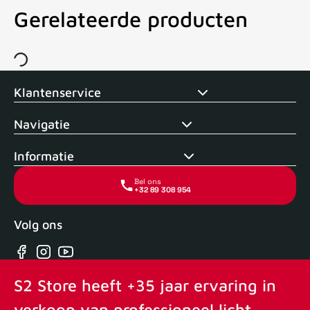
Gerelateerde producten
Voor 15uur besteld, zelfde dag verstuurd
Echte winkel
+35 j
Klantenservice
Navigatie
Informatie
Bel ons
+32 89 308 954
Volg ons
Facebook
Instagram
YouTube
S2 Store heeft +35 jaar ervaring in
verkoop van professioneel licht,