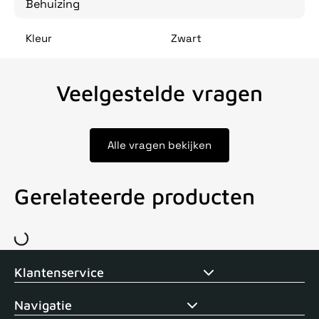
Behuizing
Kleur
Zwart
Veelgestelde vragen
Alle vragen bekijken
Gerelateerde producten
Voor 15uur besteld, zelfde dag verstuurd
Echte winkel
+35 j
Klantenservice
Navigatie