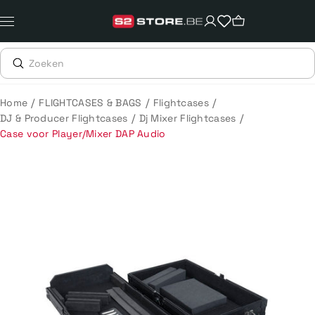
Meteen
naar
de
content
/
/
/
Home
FLIGHTCASES & BAGS
Flightcases
/
/
DJ & Producer Flightcases
Dj Mixer Flightcases
Case voor Player/Mixer DAP Audio