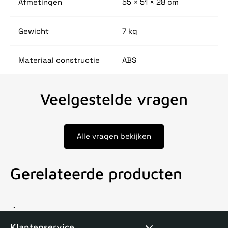
Afmetingen
55 × 51 × 28 cm
Gewicht
7 kg
Materiaal constructie
ABS
Veelgestelde vragen
Alle vragen bekijken
Gerelateerde producten
Voor 15uur besteld, zelfde dag verstuurd
Echte winkel
+35 j
Klantenservice