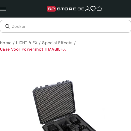
Meteen
naar
de
content
/
/
/
Home
LICHT & FX
Special Effects
Case Voor Powershot II MAGICFX