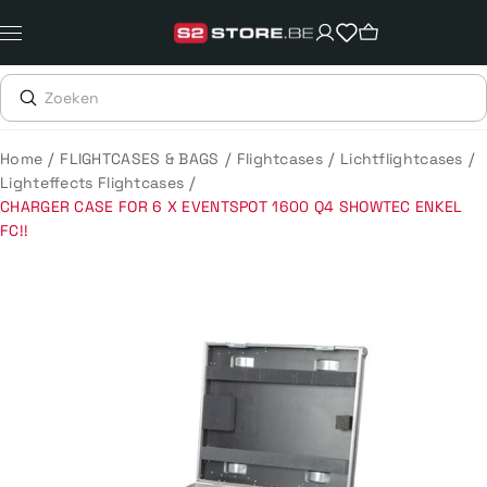
Meteen
naar
de
content
/
/
/
/
Home
FLIGHTCASES & BAGS
Flightcases
Lichtflightcases
/
Lighteffects Flightcases
CHARGER CASE FOR 6 X EVENTSPOT 1600 Q4 SHOWTEC ENKEL
FC!!