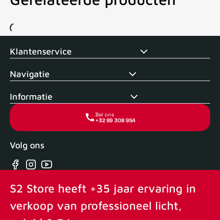
Voor 15uur besteld, zelfde dag verstuurd
Echte winkel
+35 j
Klantenservice
Navigatie
Informatie
Bel ons
+32 89 308 954
Volg ons
Facebook
Instagram
YouTube
S2 Store heeft +35 jaar ervaring in
verkoop van professioneel licht,