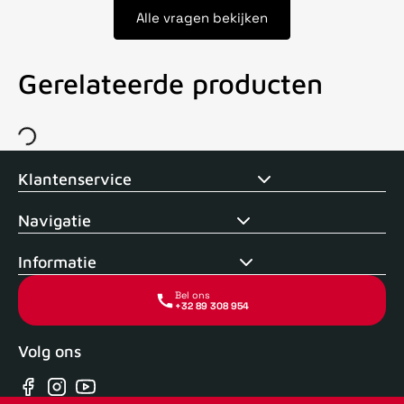
Alle vragen bekijken
Gerelateerde producten
Voor 15uur besteld, zelfde dag verstuurd
Echte winkel
+35 j
Klantenservice
Navigatie
Informatie
Bel ons
+32 89 308 954
Volg ons
Facebook
Instagram
YouTube