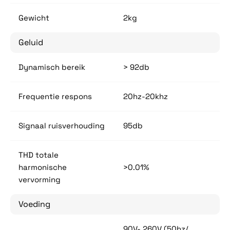
Gewicht
2kg
Geluid
Dynamisch bereik
> 92db
Frequentie respons
20hz-20khz
Signaal ruisverhouding
95db
THD totale
harmonische
>0.01%
vervorming
Voeding
90V- 260V (50hz/