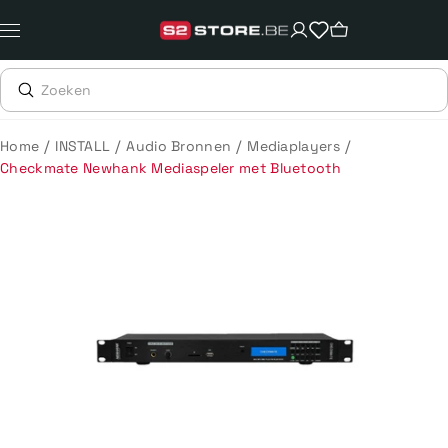
Meteen
naar
de
content
/
/
/
/
Home
INSTALL
Audio Bronnen
Mediaplayers
Checkmate Newhank Mediaspeler met Bluetooth