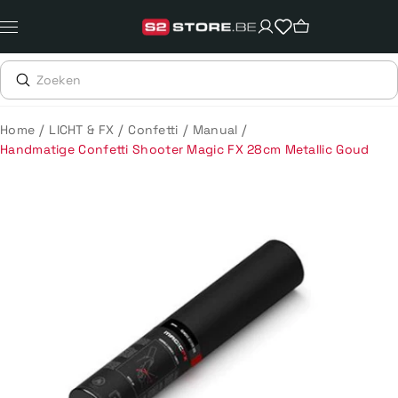
Meteen
naar
de
content
/
/
/
/
Home
LICHT & FX
Confetti
Manual
Handmatige Confetti Shooter Magic FX 28cm Metallic Goud