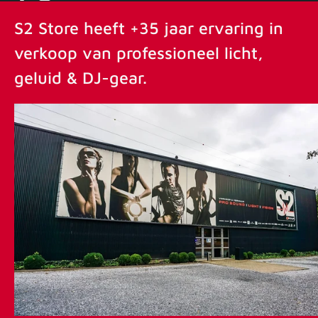
Facebook
Instagram
YouTube
S2 Store heeft +35 jaar ervaring in
verkoop van professioneel licht,
geluid & DJ-gear.