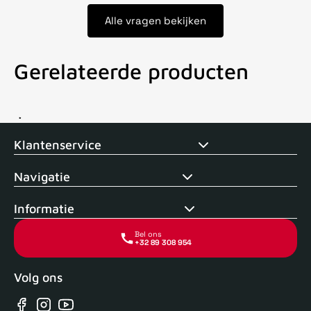
Alle vragen bekijken
Gerelateerde producten
Voor 15uur besteld, zelfde dag verstuurd
Echte winkel
+35 j
Klantenservice
Navigatie
Informatie
Bel ons
+32 89 308 954
Volg ons