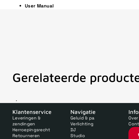
User Manual
Gerelateerde product
V
Klantenservice
Navigatie
Inf
Leveringen &
Geluid & pa
Over
zendingen
Verlichting
Cont
Herroepingsrecht
DJ
Retourneren
Studio