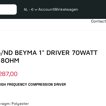
Account
Winkelwagen
NL - €
Verzend
taalwijziging
Contact
/ND BEYMA 1" DRIVER 70WATT
@8OHM
287,00
IGH FREQUENCY COMPRESSION DRIVER
hragm: Polyester