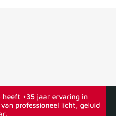
ervaring
Vanaf 75€ gratis verstuurd
 heeft +35 jaar ervaring in
van professioneel licht, geluid
ar.