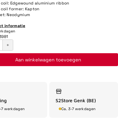
 coil: Edgewound aluminium ribbon
 coil former: Kapton
et: Neodymium
ct informatie
erkdagen
3981
Aan winkelwagen toevoegen
ing
S2Store Genk (BE)
3-7 werkdagen
Ca. 3-7 werkdagen