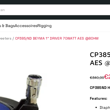
s & Bags
Accessoires
Rigging
/
eeters
CP385/ND BEYMA 1" DRIVER 70WATT AES @8OHM
CP385
AES 
€
€340,00
CP385ND H
Features:
Diap