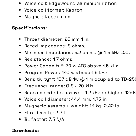
Voice coil: Edgewound aluminium ribbon
Voice coil former: Kapton
Magnet: Neodymium
Specifications:
Throat diameter: 25 mm 1 in.
Rated impedance: 8 ohms.
Minimum impedance: 5.2 ohms. @ 4.5 kHz D.C.
Resistance: 4.7 ohms.
Power Capacity*: 70 w AES above 1.5 kHz
Program Power: 140 w above 1.5 kHz
Sensitivity**: 107 dB 1w @ 1 m coupled to TD-25
Frequency range: 0.8 - 20 kHz
Recommended crossover: 1.2 kHz or higher, 12dB
Voice coil diameter: 44.4 mm. 1.75 in.
Magnetic assembly weight: 1.1 kg. 2.42 lb.
Flux density: 2.2 T
BL factor: 7.5 N/A
Downloads: