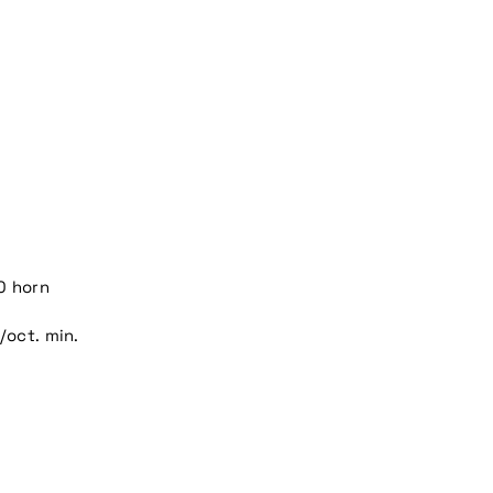
0 horn
/oct. min.