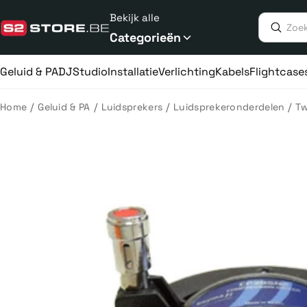
Meteen
Bekijk alle
naar
de
Categorieën
content
Geluid & PA
DJ
Studio
Installatie
Verlichting
Kabels
Flightcase
/
/
/
/
Home
Geluid & PA
Luidsprekers
Luidsprekeronderdelen
Tw