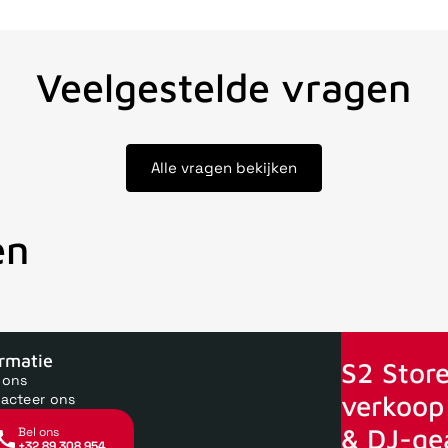
Veelgestelde vragen
Alle vragen bekijken
en
oor 15uur besteld, zelfde dag verstuurd
Echte winkel
+35 jaar 
ormatie
S2 Store
 ons
verkoop 
acteer ons
& DJ-ge
Bel ons
+32 89 308 954