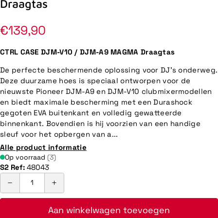
Draagtas
Normale
€139,90
prijs
CTRL CASE DJM-V10 / DJM-A9 MAGMA Draagtas
De perfecte beschermende oplossing voor DJ's onderweg.
Deze duurzame hoes is speciaal ontworpen voor de
nieuwste Pioneer DJM-A9 en DJM-V10 clubmixermodellen
en biedt maximale bescherming met een Durashock
gegoten EVA buitenkant en volledig gewatteerde
binnenkant. Bovendien is hij voorzien van een handige
sleuf voor het opbergen van a...
Alle product informatie
Op voorraad
(3)
S2 Ref:
48043
Aan winkelwagen toevoegen