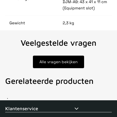
DJM-A9: 43 x 41 x 11 cm
(Equipment slot)
Gewicht
2,3 kg
Veelgestelde vragen
Alle vragen bekijken
Gerelateerde producten
Voor 15uur besteld, zelfde dag verstuurd
Echte winkel
+35 j
Klantenservice