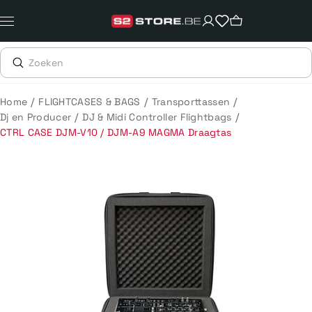
Meteen
naar
de
content
/
/
/
Home
FLIGHTCASES & BAGS
Transporttassen
/
/
Dj en Producer
DJ & Midi Controller Flightbags
CTRL CASE DJM-V10 / DJM-A9 MAGMA Draagtas