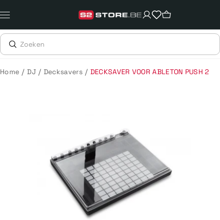
Meteen
naar
de
content
/
/
/
Home
DJ
Decksavers
DECKSAVER VOOR ABLETON PUSH 2