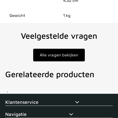
4.32 cm
Gewicht
1 kg
Veelgestelde vragen
Alle vragen bekijken
Gerelateerde producten
Voor 15uur besteld, zelfde dag verstuurd
Echte winkel
+35 j
Klantenservice
Navigatie