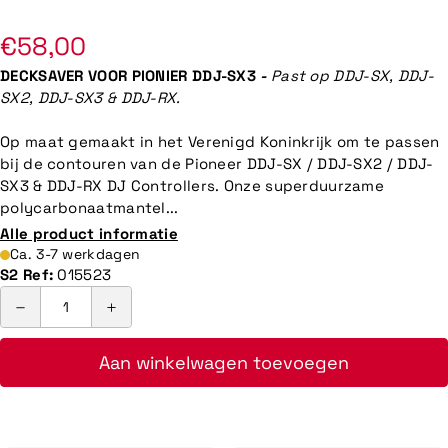
Normale
€58,00
prijs
DECKSAVER VOOR PIONIER DDJ-SX3
-
Past op DDJ-SX, DDJ-
SX2, DDJ-SX3 & DDJ-RX.
Op maat gemaakt in het Verenigd Koninkrijk om te passen
bij de contouren van de Pioneer DDJ-SX / DDJ-SX2 / DDJ-
SX3 & DDJ-RX DJ Controllers. Onze superduurzame
polycarbonaatmantel...
Alle product informatie
Ca. 3-7 werkdagen
S2 Ref:
015523
Aan winkelwagen toevoegen