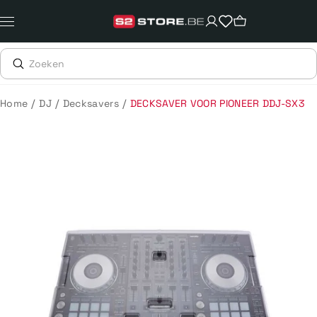
Meteen
naar
de
content
/
/
/
Home
DJ
Decksavers
DECKSAVER VOOR PIONEER DDJ-SX3