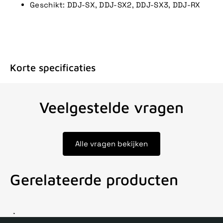
Geschikt: DDJ-SX, DDJ-SX2, DDJ-SX3, DDJ-RX
Korte specificaties
Veelgestelde vragen
Alle vragen bekijken
Gerelateerde producten
Voor 15uur besteld, zelfde dag verstuurd
Echte winkel
+35 j