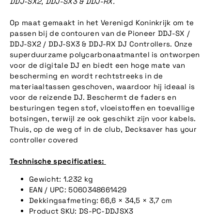
DDJ-SX2, DDJ-SX3 & DDJ-RX.
Op maat gemaakt in het Verenigd Koninkrijk om te
passen bij de contouren van de Pioneer DDJ-SX /
DDJ-SX2 / DDJ-SX3 & DDJ-RX DJ Controllers. Onze
superduurzame polycarbonaatmantel is ontworpen
voor de digitale DJ en biedt een hoge mate van
bescherming en wordt rechtstreeks in de
materiaaltassen geschoven, waardoor hij ideaal is
voor de reizende DJ. Beschermt de faders en
besturingen tegen stof, vloeistoffen en toevallige
botsingen, terwijl ze ook geschikt zijn voor kabels.
Thuis, op de weg of in de club,
Decksaver has your
controller covered
Technische specificaties:
Gewicht: 1.232 kg
EAN / UPC: 5060348661429
Dekkingsafmeting: 66,6 × 34,5 × 3,7 cm
Product SKU: DS-PC-DDJSX3