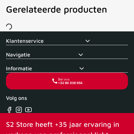
Gerelateerde producten
Voor 15uur besteld, zelfde dag verstuurd
Echte winkel
+35 j
Klantenservice
Navigatie
Informatie
Bel ons
+32 89 308 954
Volg ons
Facebook
Instagram
YouTube
S2 Store heeft +35 jaar ervaring in