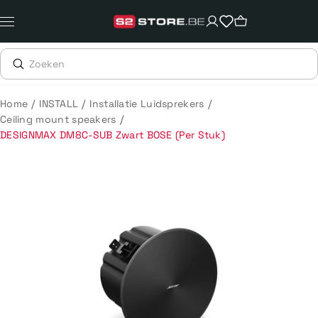
Meteen
naar
de
content
/
/
/
Home
INSTALL
Installatie Luidsprekers
/
Ceiling mount speakers
DESIGNMAX DM8C-SUB Zwart BOSE (Per Stuk)