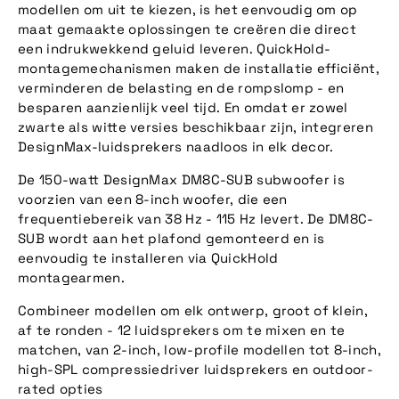
modellen om uit te kiezen, is het eenvoudig om op
maat gemaakte oplossingen te creëren die direct
een indrukwekkend geluid leveren. QuickHold-
montagemechanismen maken de installatie efficiënt,
verminderen de belasting en de rompslomp - en
besparen aanzienlijk veel tijd. En omdat er zowel
zwarte als witte versies beschikbaar zijn, integreren
DesignMax-luidsprekers naadloos in elk decor.
De 150-watt DesignMax DM8C-SUB subwoofer is
voorzien van een 8-inch woofer, die een
frequentiebereik van 38 Hz - 115 Hz levert. De DM8C-
SUB wordt aan het plafond gemonteerd en is
eenvoudig te installeren via QuickHold
montagearmen.
Combineer modellen om elk ontwerp, groot of klein,
af te ronden - 12 luidsprekers om te mixen en te
matchen, van 2-inch, low-profile modellen tot 8-inch,
high-SPL compressiedriver luidsprekers en outdoor-
rated opties