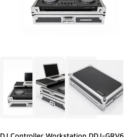
DJ Controller Workstation DDJ-GRV6