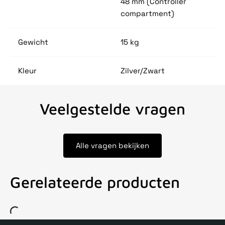
48 mm (Controller
compartment)
Gewicht
15 kg
Kleur
Zilver/Zwart
Veelgestelde vragen
Alle vragen bekijken
Gerelateerde producten
Voor 15uur besteld, zelfde dag verstuurd
Echte winkel
+35 j