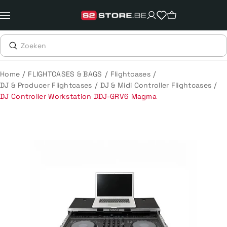
Meteen
naar
de
content
/
/
/
Home
FLIGHTCASES & BAGS
Flightcases
/
/
DJ & Producer Flightcases
DJ & Midi Controller Flightcases
DJ Controller Workstation DDJ-GRV6 Magma