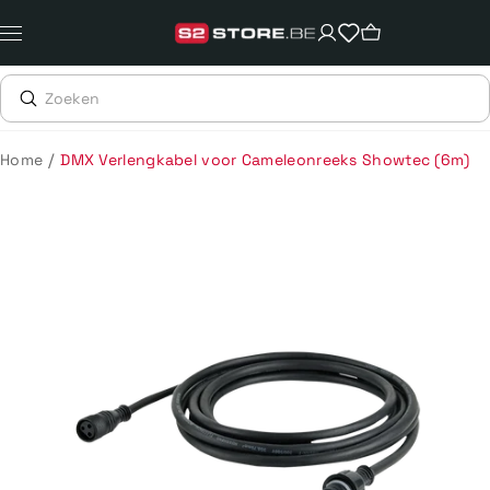
Meteen
naar
de
content
/
Home
DMX Verlengkabel voor Cameleonreeks Showtec (6m)