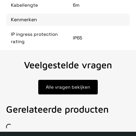
Kabellengte
6m
Kenmerken
IP ingress protection
IP65
rating
Veelgestelde vragen
Alle vragen bekijken
Gerelateerde producten
Voor 15uur besteld, zelfde dag verstuurd
Echte winkel
+35 j