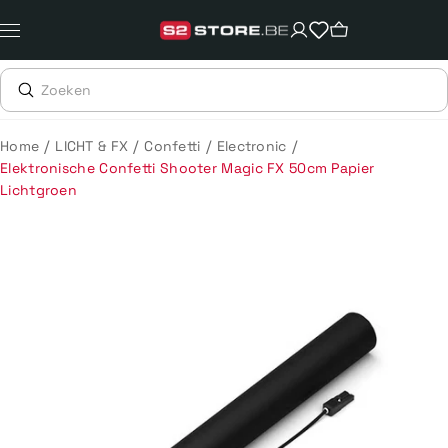
Meteen
naar
de
content
/
/
/
/
Home
LICHT & FX
Confetti
Electronic
Elektronische Confetti Shooter Magic FX 50cm Papier
Lichtgroen