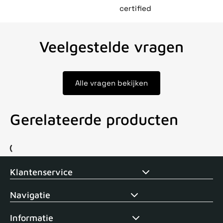
certified
Veelgestelde vragen
Alle vragen bekijken
Gerelateerde producten
Voor 15uur besteld, zelfde dag verstuurd
Echte winkel
+35 j
Klantenservice
Navigatie
Informatie