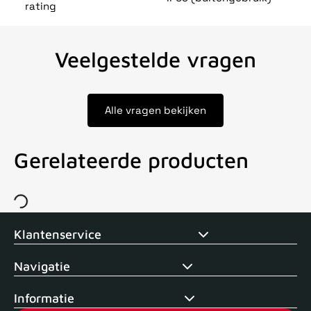
rating
Veelgestelde vragen
Alle vragen bekijken
Gerelateerde producten
Voor 15uur besteld, zelfde dag verstuurd
Echte winkel
+35 j
Klantenservice
Navigatie
Informatie