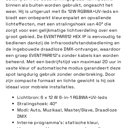
binnen als buiten worden gebruikt, ongeacht het
weer. Hij is uitgerust met 6x 12W RGBWA+UV-leds en
biedt een onbeperkt kleurenpalet en opvallende
lichteffecten, met een stralingshoek van 40° die
zorgt voor een gelijkmatige lichtverdeling over een
groot gebied. De EVENTPAR612 HEX IP is eenvoudig te
bedienen dankzij de infraroodafstandsbediening en
de ingebouwde draadloze DMX-ontvanger, waardoor
een groep EVENTPAR612's zonder kabels kan worden
beheerd. Met een bedrijfstijd van maximaal 20 uur in
vaste kleur of automatische modus garandeert deze
spot langdurig gebruik zonder onderbreking. Door
zijn compacte formaat en lichte gewicht is hij ook
ideaal voor mobiele installaties.
Lichtbron: 6 x 12 W 6-in-1 RGBWA+UV-leds
Stralingshoek: 40°
Modi: Auto, Muzikaal, Master/Slave, Draadloze
DMX
Interne programma's: statische kleur,