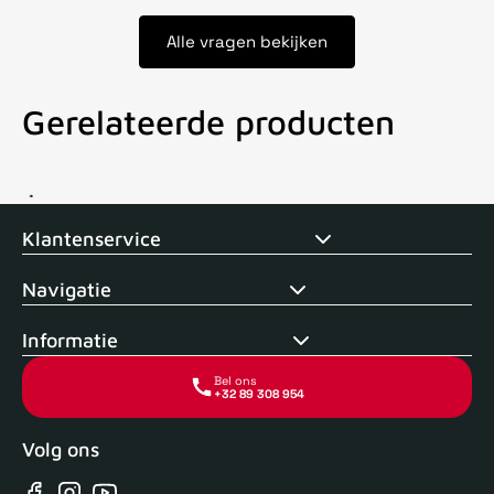
Alle vragen bekijken
Gerelateerde producten
Voor 15uur besteld, zelfde dag verstuurd
Echte winkel
+35 j
Klantenservice
Navigatie
Informatie
Bel ons
+32 89 308 954
Volg ons