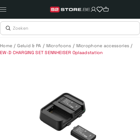
Meteen
naar
de
content
/
/
/
/
Home
Geluid & PA
Microfoons
Microphone accessories
EW-D CHARGING SET SENNHEISER Oplaadstation