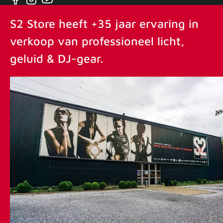
Facebook
Instagram
YouTube
S2 Store heeft +35 jaar ervaring in
verkoop van professioneel licht,
geluid & DJ-gear.