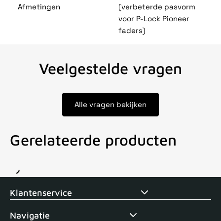
Afmetingen
(verbeterde pasvorm
voor P-Lock Pioneer
faders)
Veelgestelde vragen
Alle vragen bekijken
Gerelateerde producten
Voor 15uur besteld, zelfde dag verstuurd
Echte winkel
+35 j
Klantenservice
Navigatie