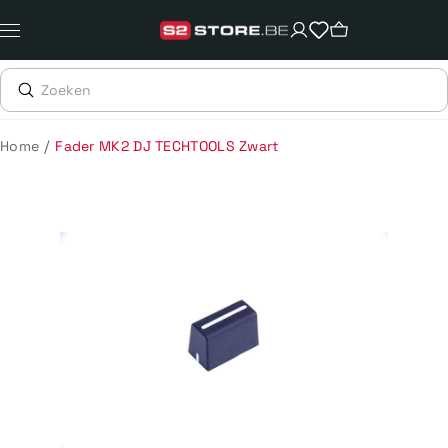
Meteen
naar
de
content
/
Home
Fader MK2 DJ TECHTOOLS Zwart