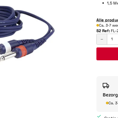
1,5 M
Alle produ
Ca. 3-7 w
S2 Ref:
FL-
Bezorg
Ca. 