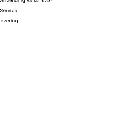
 verzending vanaf €75*
n Service
levering