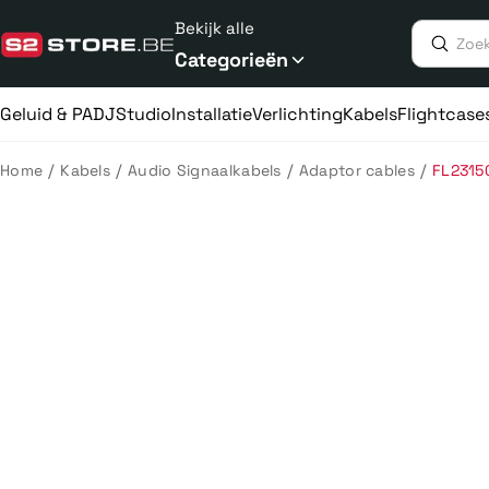
Meteen
Bekijk alle
naar
de
Categorieën
content
Geluid & PA
DJ
Studio
Installatie
Verlichting
Kabels
Flightcase
/
/
/
/
Home
Kabels
Audio Signaalkabels
Adaptor cables
FL2315