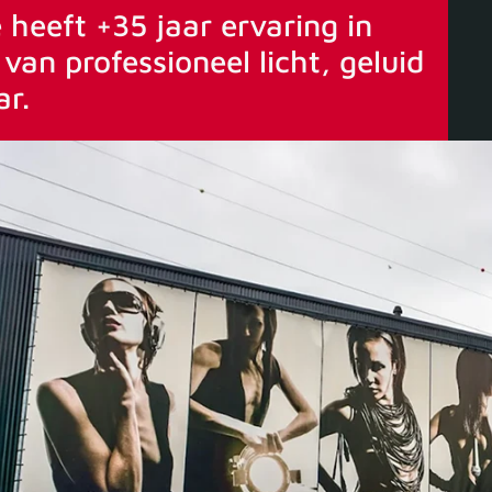
 heeft +35 jaar ervaring in
van professioneel licht, geluid
ar.