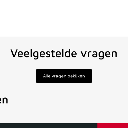
Veelgestelde vragen
Alle vragen bekijken
en
oor 15uur besteld, zelfde dag verstuurd
Echte winkel
+35 jaar 