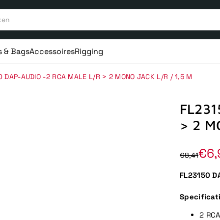
s & Bags
Accessoires
Rigging
0 DAP-AUDIO -2 RCA MALE L/R > 2 MONO JACK L/R / 1,5 M
FL231
> 2 M
€6,
€8,41
FL23150 DA
Specificat
2 RCA