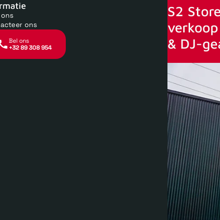
ormatie
S2 Store
 ons
verkoop 
acteer ons
& DJ-ge
Bel ons
+32 89 308 954