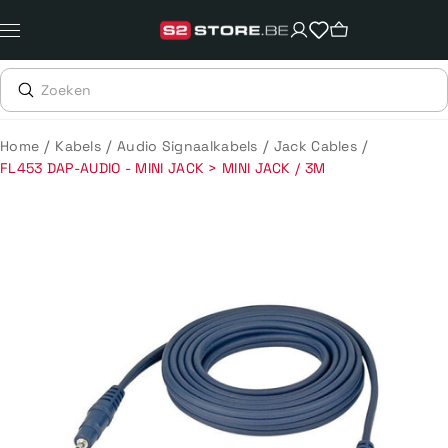
Meteen
naar
de
content
/
/
/
/
Home
Kabels
Audio Signaalkabels
Jack Cables
FL453 DAP-AUDIO - MINI JACK > MINI JACK / 3M