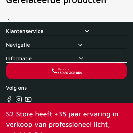
Voor 15uur besteld, zelfde dag verstuurd
Echte winkel
+35 j
Klantenservice
Navigatie
Informatie
Bel ons
+32 89 308 954
Volg ons
Facebook
Instagram
YouTube
S2 Store heeft +35 jaar ervaring in
verkoop van professioneel licht,