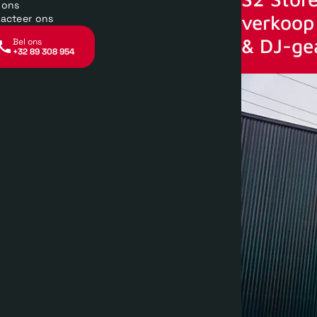
 ons
verkoop 
acteer ons
& DJ-ge
Bel ons
+32 89 308 954