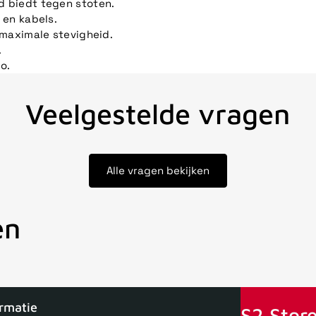
 biedt tegen stoten.
 en kabels.
 maximale stevigheid.
.
o.
Veelgestelde vragen
Alle vragen bekijken
en
oor 15uur besteld, zelfde dag verstuurd
Echte winkel
+35 jaar 
ormatie
S2 Store