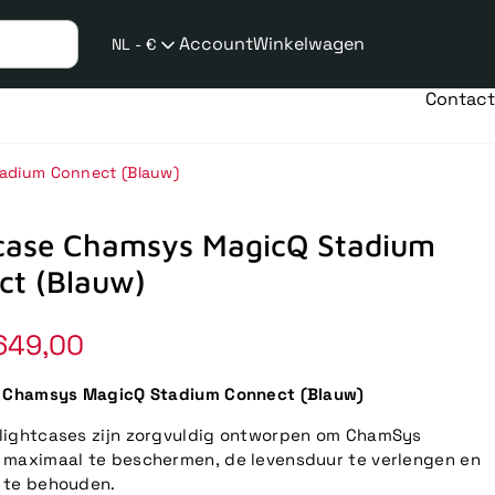
Account
Winkelwagen
NL - €
Verzend
taalwijziging
Contact
tadium Connect (Blauw)
tcase Chamsys MagicQ Stadium
ct (Blauw)
649,00
e Chamsys MagicQ Stadium Connect (Blauw)
lightcases zijn zorgvuldig ontworpen om ChamSys
 maximaal te beschermen, de levensduur te verlengen en
 te behouden.