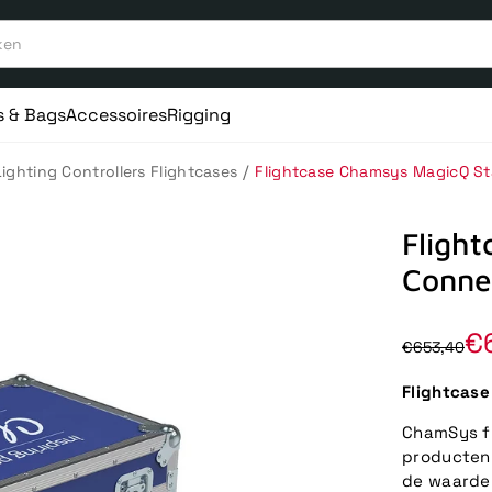
s & Bags
Accessoires
Rigging
/
Lighting Controllers Flightcases
Flightcase Chamsys MagicQ S
Fligh
Conne
€
€653,40
Flightcas
ChamSys f
producten
de waarde