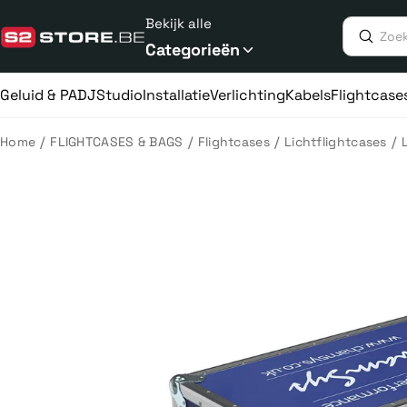
Meteen
Bekijk alle
naar
de
Categorieën
content
Geluid & PA
DJ
Studio
Installatie
Verlichting
Kabels
Flightcase
/
/
/
/
Home
FLIGHTCASES & BAGS
Flightcases
Lichtflightcases