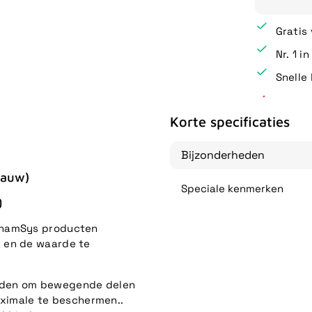
Gratis
Nr. 1 i
Snelle 
Korte specificaties
Bijzonderheden
lauw)
Speciale kenmerken
)
ChamSys producten
 en de waarde te
neden om bewegende delen
aximale te beschermen..