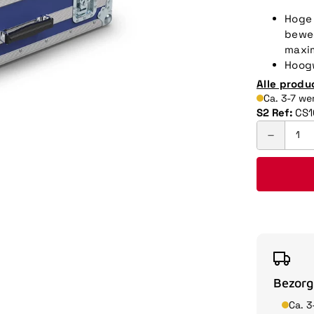
Hoge 
beweg
maxim
Hoogw
Alle produ
Ca. 3-7 w
S2 Ref:
CS1
Bezorg
Ca. 