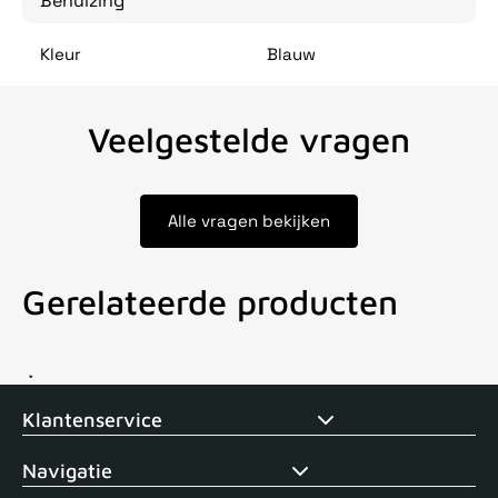
Behuizing
Kleur
Blauw
Veelgestelde vragen
Alle vragen bekijken
Gerelateerde producten
Voor 15uur besteld, zelfde dag verstuurd
Echte winkel
+35 j
Klantenservice
Navigatie