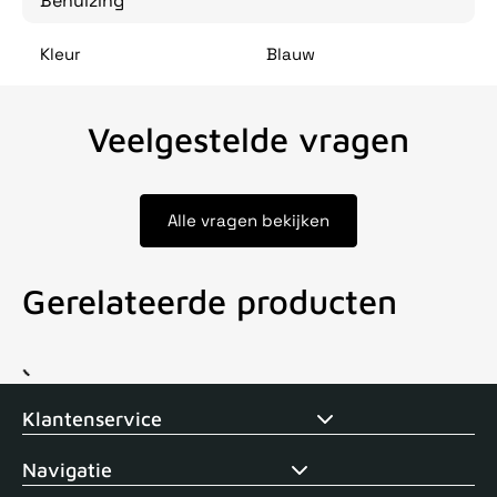
Behuizing
Kleur
Blauw
Veelgestelde vragen
Alle vragen bekijken
Gerelateerde producten
Voor 15uur besteld, zelfde dag verstuurd
Echte winkel
+35 j
Klantenservice
Navigatie