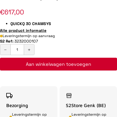
Normale
€617,00
prijs
QUICKQ 30 CHAMSYS
Alle product informatie
Leveringstermijn op aanvraag
S2 Ref:
3232000107
Aan winkelwagen toevoegen
Bezorging
S2Store Genk (BE)
Leveringstermijn op
Leveringstermijn op