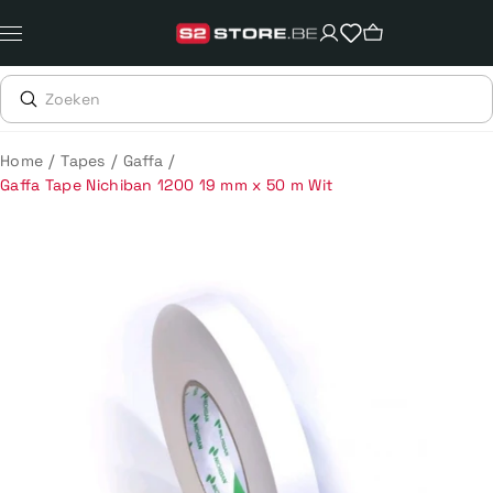
Meteen
naar
de
content
/
/
/
Home
Tapes
Gaffa
Gaffa Tape Nichiban 1200 19 mm x 50 m Wit