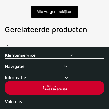
Alle vragen bekijken
Gerelateerde producten
Voor 15uur besteld, zelfde dag verstuurd
Echte winkel
+35 j
Klantenservice
Navigatie
Informatie
Bel ons
+32 89 308 954
Volg ons