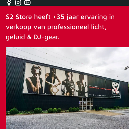
Facebook
Instagram
YouTube
S2 Store heeft +35 jaar ervaring in
verkoop van professioneel licht,
geluid & DJ-gear.