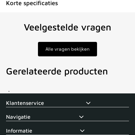
Korte specificaties
Veelgestelde vragen
Alle vragen bekijken
Gerelateerde producten
Voor 15uur besteld, zelfde dag verstuurd
Echte winkel
+35 j
Klantenservice
Navigatie
Informatie