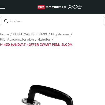
Meteen
naar
de
content
/
/
/
Home
FLIGHTCASES & BAGS
Flightcases
/
/
Flightcasematerialen
Handles
H1430 HANDVAT KOFFER ZWART PENN ELCOM