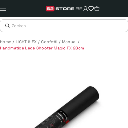
Meteen
naar
de
content
/
/
/
/
Home
LICHT & FX
Confetti
Manual
Handmatige Lege Shooter Magic FX 28cm