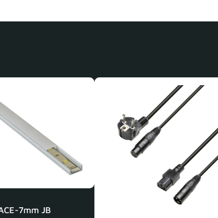
ACE-7mm JB