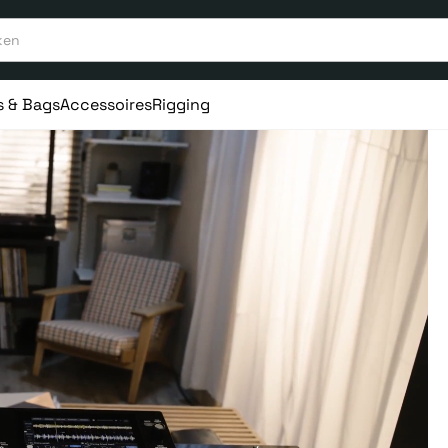
s & Bags
Accessoires
Rigging
aar ervaring
Vanaf 75€ gratis verstuurd