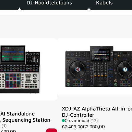
DJ-Hoofdtelefoons
Kabels
XDJ-AZ AlphaTheta All-in-o
AI Standalone
DJ-Controller
 Sequencing Station
Op voorraad
(12)
d
(1)
€2.950,00
€3.499,00
.499,00