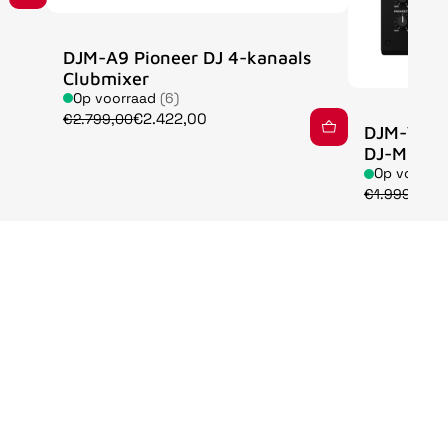
DJM-A9 Pioneer DJ 4-kanaals
Clubmixer
Op voorraad
(6)
€2.422,00
€2.799,00
DJM-V5 A
DJ-Mixer
Op voorra
€
€1.999,00