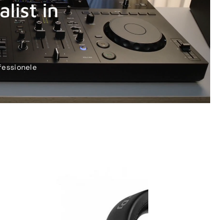
list in
fessionele