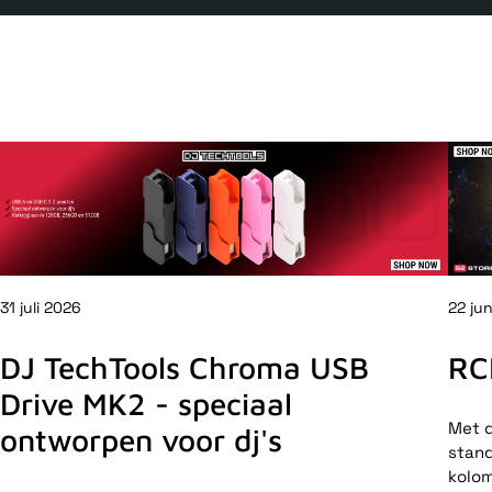
31 juli 2026
22 ju
DJ TechTools Chroma USB
RC
Drive MK2 - speciaal
Met d
ontworpen voor dj's
stand
kolom