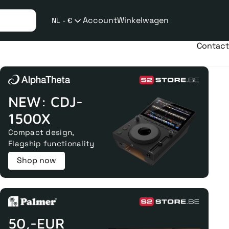
Account
Winkelwagen
NL - €
Verzend
taalwijziging
Contact
NEW: CDJ-
1500X
Compact design,
Flagship functionality
Shop now
50,-EUR