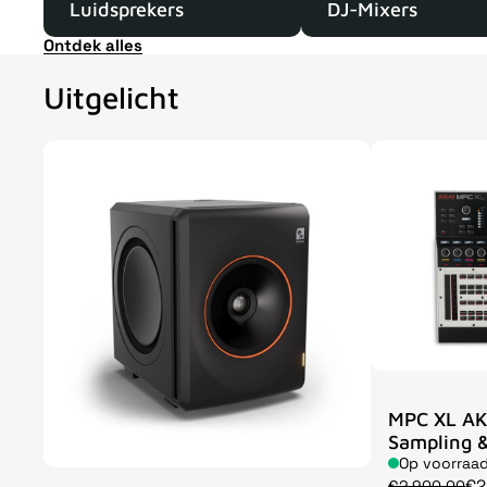
Luidsprekers
DJ-Mixers
Ontdek alles
Uitgelicht
MPC XL AK
Sampling &
Op voorraa
€2
€2.900,00