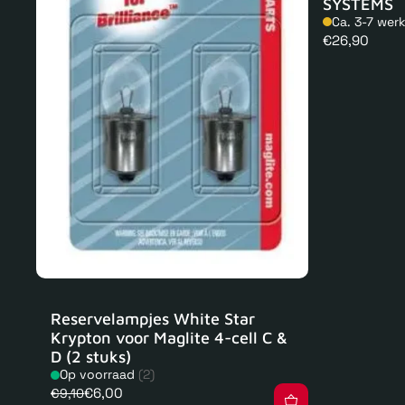
SYSTEMS
Ca. 3-7 wer
Normale
€26,90
prijs
Reservelampjes White Star
Krypton voor Maglite 4-cell C &
D (2 stuks)
Op voorraad
(2)
€6,00
€9,10