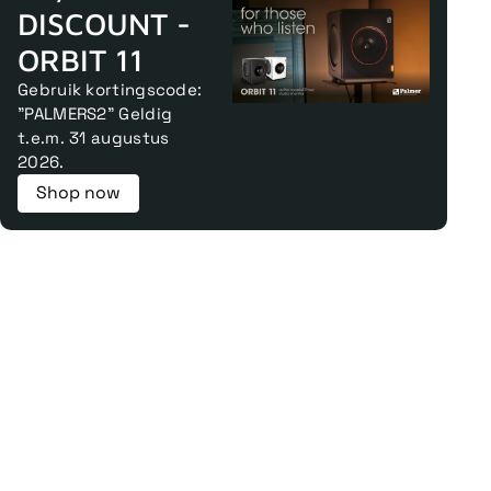
DISCOUNT -
ORBIT 11
Gebruik kortingscode:
"PALMERS2" Geldig
t.e.m. 31 augustus
2026.
Shop now