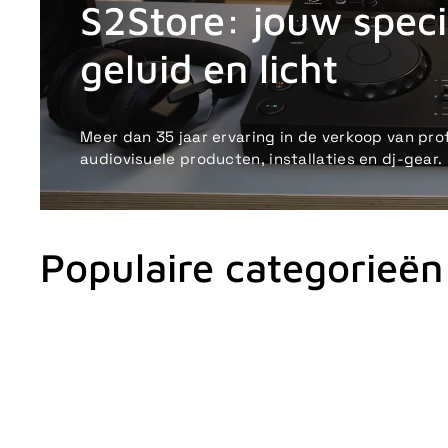
S2Store: jouw specia
geluid en licht
Meer dan 35 jaar ervaring in de verkoop van pro
audiovisuele producten, installaties en dj-gear.
Populaire categorieën