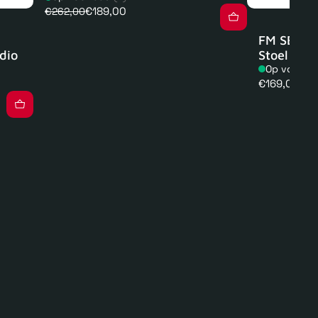
€189,00
€262,00
FM SEAT 1
dio
Stoel
Op voorra
Normale
€169,00
prijs