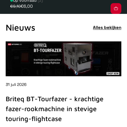
Op voorraad
(2)
€6,00
€9,10
Nieuws
Alles bekijken
31 juli 2026
31 
Briteq BT-Tourfazer - krachtige
D
fazer-rookmachine in stevige
-
touring-flightcase
De