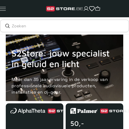
Meteen
naar
de
content
Voor 15uur besteld, zelfde dag verstuurd
Echte winkel
+35 j
S2Store: jouw specialist
in geluid en licht
Meer dan 35 jaar ervaring in de verkoop van
professionele audiovisuele producten,
installaties en dj-gear.
50,-