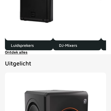
Luidsprekers
DJ-Mixers
D
Ontdek alles
Uitgelicht