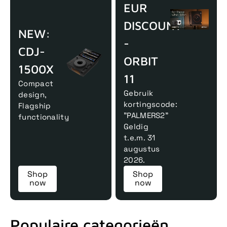
EUR
DISCOUNT
NEW:
-
CDJ-
ORBIT
1500X
11
Compact
Gebruik
design,
kortingscode:
Flagship
"PALMERS2"
functionality
Geldig
t.e.m. 31
augustus
2026.
Shop
Shop
now
now
Populaire categorieën