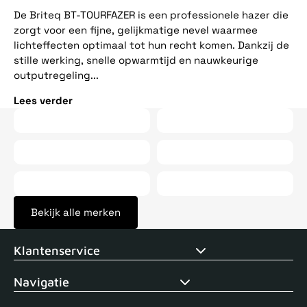
ee
De Briteq BT-TOURFAZER is een professionele hazer die
op
zorgt voor een fijne, gelijkmatige nevel waarmee
vij
lichteffecten optimaal tot hun recht komen. Dankzij de
stille werking, snelle opwarmtijd en nauwkeurige
Le
outputregeling...
Lees verder
Bekijk alle merken
Voor 15uur besteld, zelfde dag verstuurd
Echte winkel
+35 j
Klantenservice
Navigatie